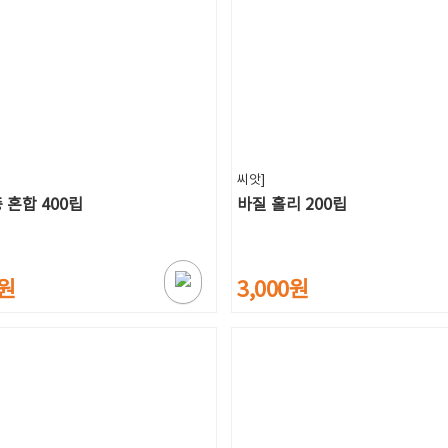
씨앗]
 혼합 400립
바질 홀리 200립
0원
3,000원