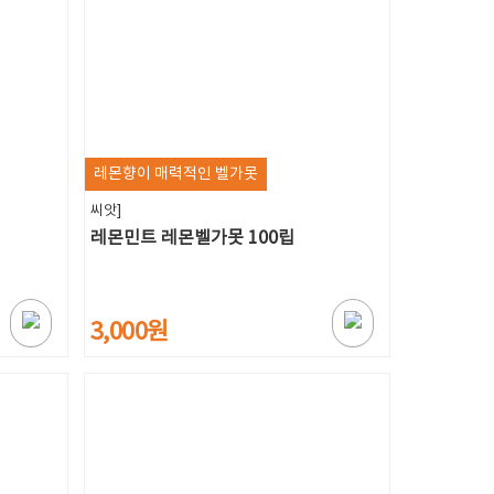
레몬향이 매력적인 벨가못
씨앗]
레몬민트 레몬벨가못 100립
3,000원