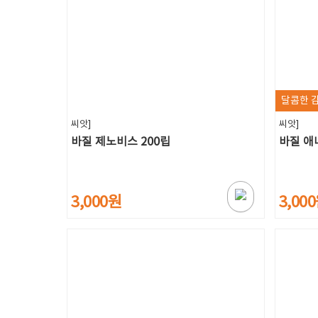
달콤한 
씨앗]
씨앗]
바질 제노비스 200립
바질 애
3,000원
3,00