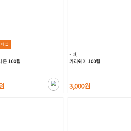
 바실
씨앗]
나몬 100립
카라웨이 100립
0원
3,000원