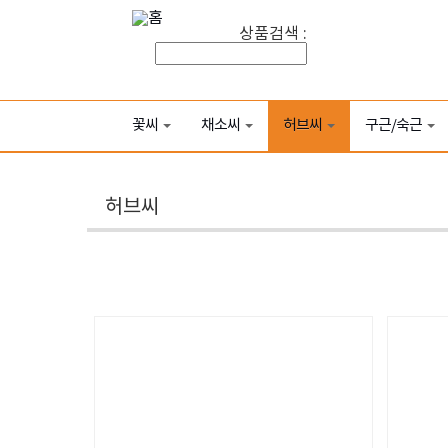
상품검색 :
꽃씨
채소씨
허브씨
구근/숙근
허브씨