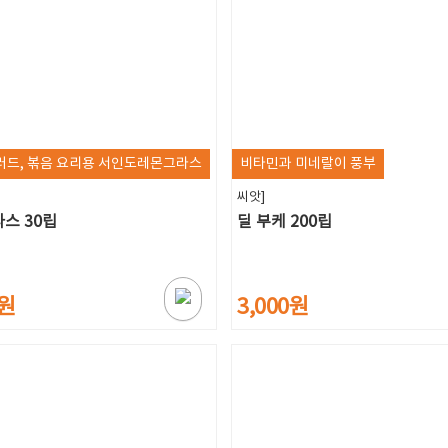
샐러드, 볶음 요리용 서인도레몬그라스
비타민과 미네랄이 풍부
씨앗]
스 30립
딜 부케 200립
0원
3,000원