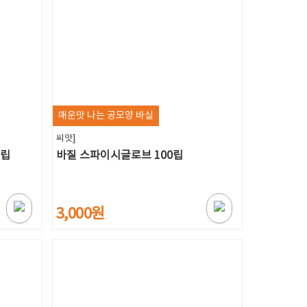
매운맛 나는 공모양 바실
씨앗]
0립
바질 스파이시글로브 100립
3,000원