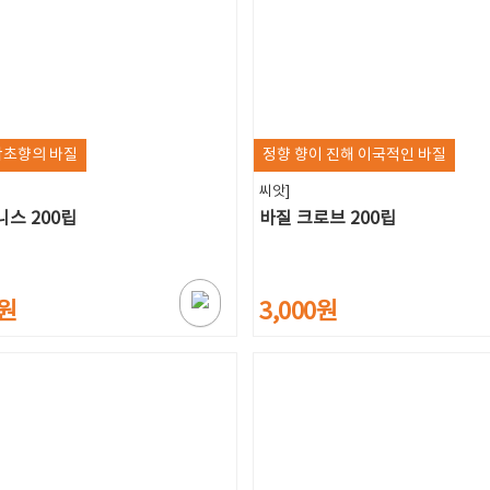
감초향의 바질
정향 향이 진해 이국적인 바질
씨앗]
니스 200립
바질 크로브 200립
0원
3,000원