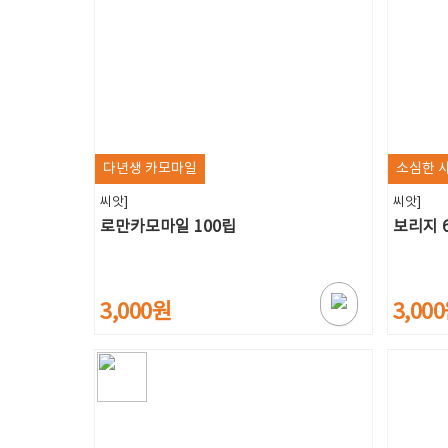
다년생 카모마일
소심한 
씨앗]
씨앗]
로만카모마일 100립
보리지 
3,000원
3,00