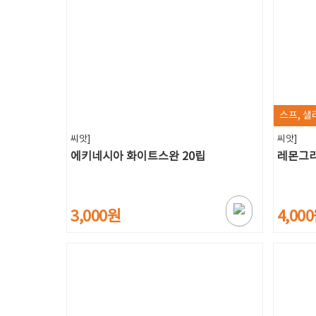
스프, 
씨앗]
씨앗]
에키네시아 화이트스완 20립
레몬그라
3,000원
4,00