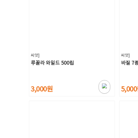
씨앗]
씨앗]
루꼴라 와일드 500립
바질 7종
3,000원
5,00