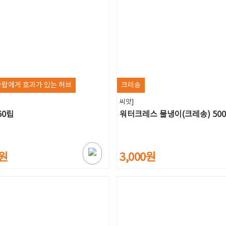
사람에게 효과가 있는 허브
크레송
씨앗]
60립
워터크레스 물냉이(크레송) 50
0원
3,000원