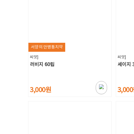
서양의 만병통치약
씨앗]
씨앗]
러비지 60립
세이지 
3,000원
3,00