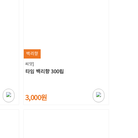
백리향
씨앗]
타임 백리향 300립
3,000원