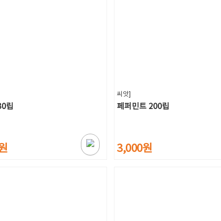
씨앗]
30립
페퍼민트 200립
0원
3,000원