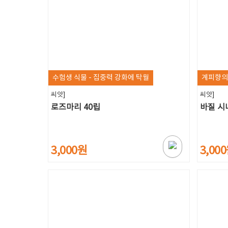
수험생 식물 - 집중력 강화에 탁월
계피향의
씨앗]
씨앗]
로즈마리 40립
바질 시
3,000원
3,00