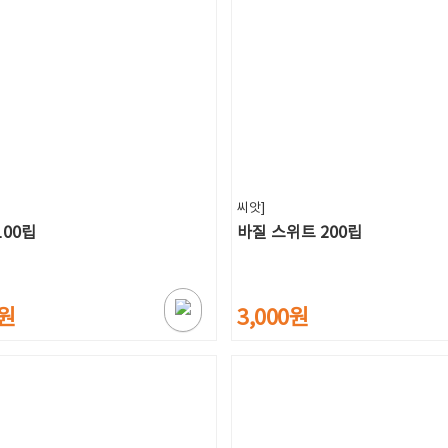
씨앗]
100립
바질 스위트 200립
0원
3,000원