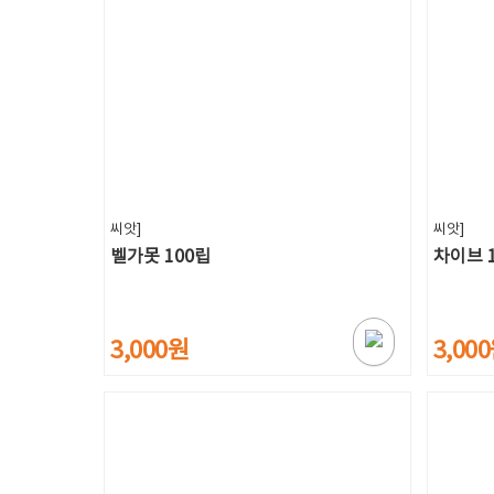
씨앗]
씨앗]
벨가못 100립
차이브 
3,000원
3,00