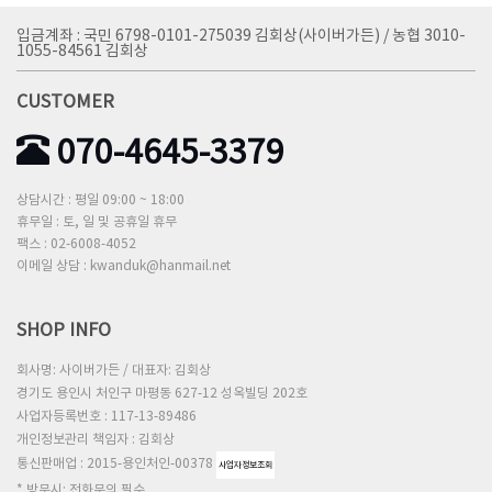
입금계좌 : 국민 6798-0101-275039 김회상(사이버가든) / 농협 3010-
1055-84561 김회상
CUSTOMER
070-4645-3379
상담시간 : 평일 09:00 ~ 18:00
휴무일 : 토, 일 및 공휴일 휴무
팩스 : 02-6008-4052
이메일 상담 : kwanduk@hanmail.net
SHOP INFO
회사명: 사이버가든 / 대표자: 김회상
경기도 용인시 처인구 마평동 627-12 성옥빌딩 202호
사업자등록번호 : 117-13-89486
개인정보관리 책임자 : 김회상
통신판매업 : 2015-용인처인-00378
사업자정보조회
* 방문시: 전화문의 필수