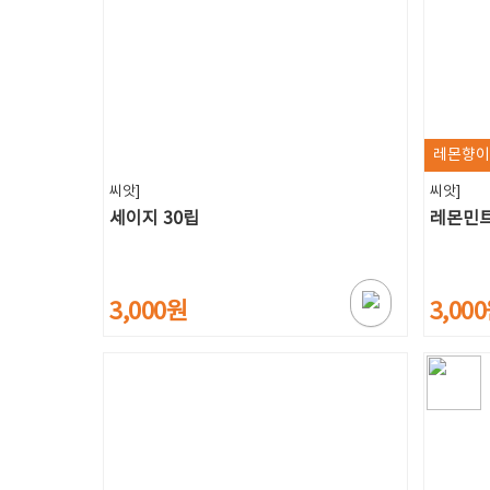
레몬향이
씨앗]
씨앗]
세이지 30립
레몬민트
3,000원
3,00