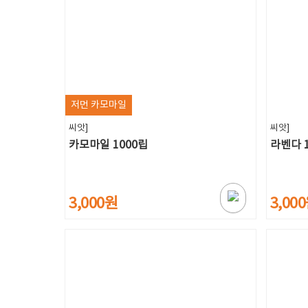
저먼 카모마일
씨앗]
씨앗]
카모마일 1000립
라벤다 
3,000원
3,00