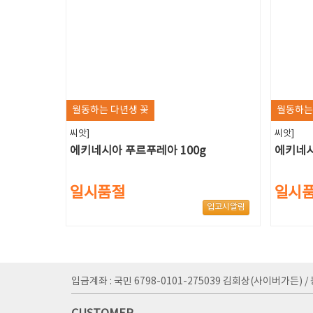
월동하는 다년생 꽃
월동하는
씨앗]
씨앗]
에키네시아 푸르푸레아 100g
에키네시
일시품절
일시
입고시알림
입금계좌 : 국민 6798-0101-275039 김회상(사이버가든) / 