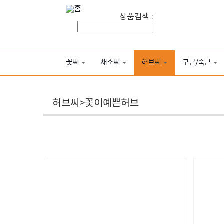
상품검색 :
꽃씨
채소씨
허브씨
구근/숙근
허브씨>꽃이예쁜허브