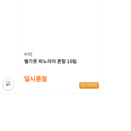
씨앗]
벨가못 파노라마 혼합 10립
일시품절
입고시알림