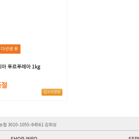
 다년생 꽃
아 푸르푸레아 1kg
품절
입고시알림
농협 3010-1055-84561 김회상