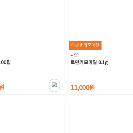
다년생 카모마일
씨앗]
100립
로만카모마일 0.1g
0원
11,000원