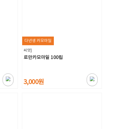
다년생 카모마일
씨앗]
로만카모마일 100립
3,000원