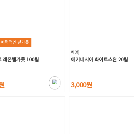
 매력적인 벨가못
씨앗]
 레몬벨가못 100립
에키네시아 화이트스완 20립
0원
3,000원