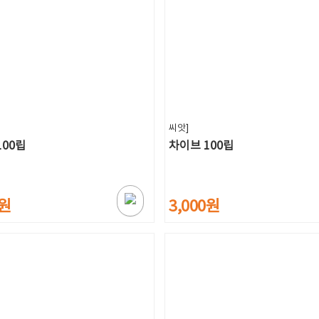
씨앗]
100립
차이브 100립
0원
3,000원