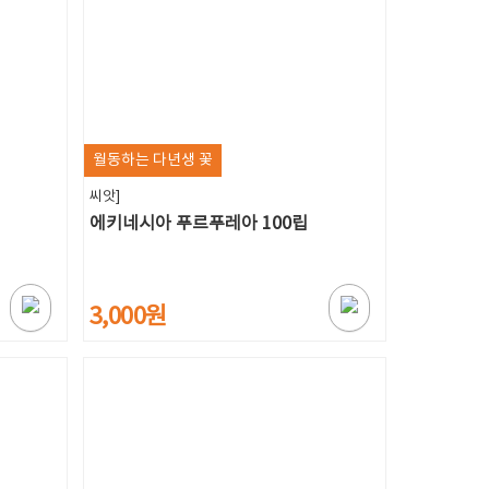
월동하는 다년생 꽃
씨앗]
에키네시아 푸르푸레아 100립
3,000원